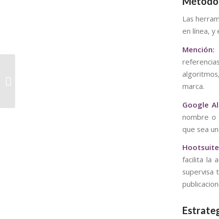
Métodos
Las herram
en línea, y
Mención:
E
referencia
Mejora tus Campañas
algoritmos
Digitales: Segmenta tu
marca.
Audiencia
Google Al
nombre o u
que sea un
Hootsuite
facilita l
supervisa 
publicacion
Estrate