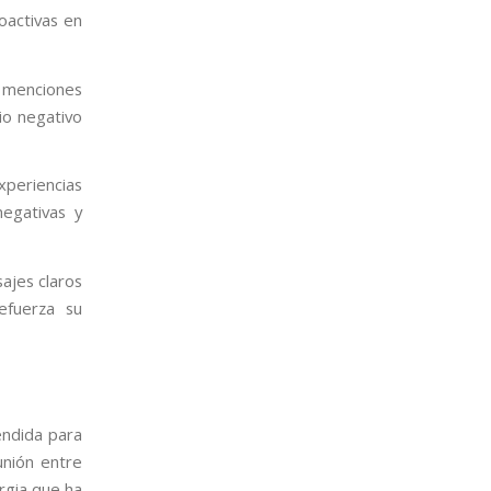
oactivas en
o menciones
io negativo
xperiencias
negativas y
ajes claros
efuerza su
endida para
unión entre
rgia que ha