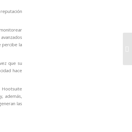
 reputación
monitorear
s avanzados
 percibe la
 vez que su
icidad hace
, Hootsuite
 y, además,
generan las