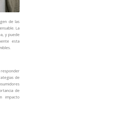
agen de las
pensable. La
ea, y puede
zmente esta
nibles.
y responder
rategias de
nsumidores
ortancia de
un impacto