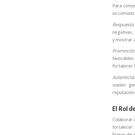
Para conse
su comunic
Respuesta 
negativas.
y mostrar a
Promoción 
favorables
fortalecer 
Autenticid
suelen ge
reputación 
El Rol d
Colaborar 
fortalecer
firmas de 