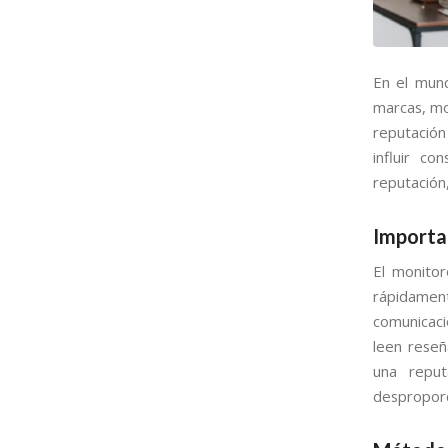
En el mund
marcas, mon
reputación
influir co
reputación,
Importa
El monitor
rápidament
comunicac
leen reseñ
una reput
desproporc